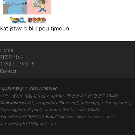
Kat istwa biblik pou timoun
Home
키즈워십소개
개인정보보호정책
Contact
(주)키즈워십 ㅣ KIDSWORSHIP
주소 : 경기도 성남시 수정구 적푸리로35번길 4-5 (우편번호 13443)
Mail address:
4-5, Jeokpuri-ro 35beon-gil, Sujeong-gu, Seongnam-si,
Gyeonggi-do, Republic of Korea (Postal code 13443)
Tel.
+82-70-8268-9101
Email
: kidsworshipinc@naver.com /
kidsworship9101@gmail.com